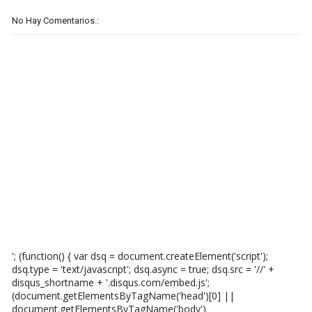
No Hay Comentarios.:
'; (function() { var dsq = document.createElement('script');
dsq.type = 'text/javascript'; dsq.async = true; dsq.src = '//' +
disqus_shortname + '.disqus.com/embed.js';
(document.getElementsByTagName('head')[0] ||
document.getElementsByTagName('body')