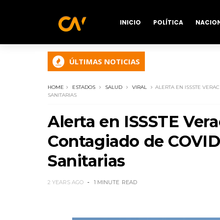
INICIO
POLÍTICA
NACIO
ÚLTIMAS NOTICIAS
HOME
ESTADOS
SALUD
VIRAL
ALERTA EN ISSSTE VERA
SANITARIAS
Alerta en ISSSTE Vera
Contagiado de COVID-
Sanitarias
2 YEARS AGO
1 MINUTE
READ