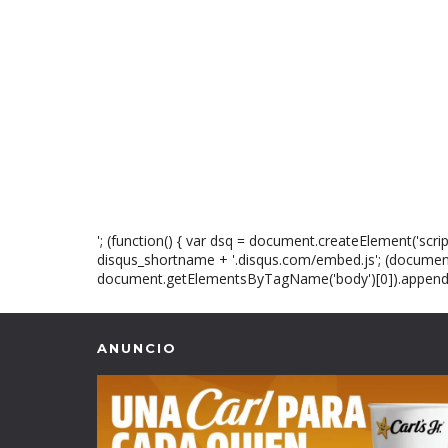
'; (function() { var dsq = document.createElement('script'
disqus_shortname + '.disqus.com/embed.js'; (docume
document.getElementsByTagName('body')[0]).appendChi
ANUNCIO