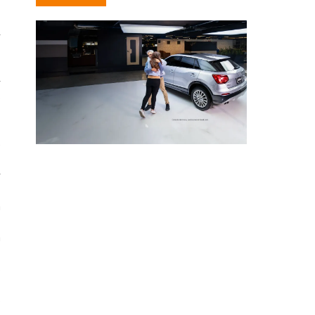
y
s
r
o
e
r
a
a
s
s