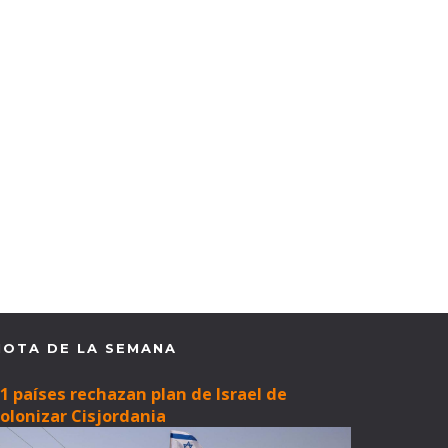
NOTA DE LA SEMANA
1 países rechazan plan de Israel de
olonizar Cisjordania