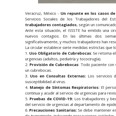
Veracruz, México -
Un repunte en los casos d
Servicios Sociales de los Trabajadores del E
trabajadores contagiados
, según un comunicado 
Ante esta situación, el ISSSTE ha emitido una circ
nuevos contagios. En las últimas dos se
significativamente, y muchos trabajadores han resu
La circular establece siete medidas estrictas que 
1.
Uso Obligatorio de Cubrebocas
: Se retoma e
urgencias (adultos, pediatría y tococirugía).
2.
Provisión de Cubrebocas
: Todo paciente con 
un cubrebocas.
3.
Uso en Consultas Externas:
Los servicios d
susceptibilidad al virus.
4.
Manejo de Síntomas Respiratorios:
El perso
continua y acudir al servicio de urgencias para revis
5.
Pruebas de COVID-19:
Los trabajadores y be
del servicio de urgencias al departamento de epide
6.
Precauciones Sanitarias:
Se debe mantener es
de transmisión, incluyendo precauciones estándar