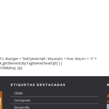
); dsq.type = 'text/javascript'; dsq.async = true; dsq.src = '//' +
nt.getElementsByTagName('head')[0] ||
ld(dsq); })();
ETIQUETAS DESTACADAS
CDMX
2
Corrupción
c
Desarrollo