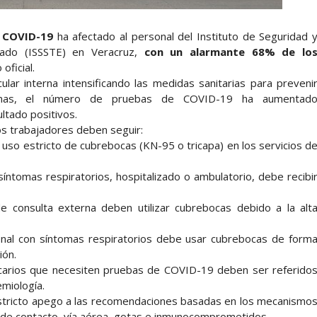
e COVID-19
ha afectado al personal del Instituto de Seguridad 
stado (ISSSTE) en Veracruz,
con un alarmante 68% de lo
oficial.
ular interna intensificando las medidas sanitarias para preveni
manas, el número de pruebas de COVID-19 ha aumentad
ltado positivos.
los trabajadores deben seguir:
l uso estricto de cubrebocas (KN-95 o tricapa) en los servicios d
síntomas respiratorios, hospitalizado o ambulatorio, debe recibi
e consulta externa deben utilizar cubrebocas debido a la alt
nal con síntomas respiratorios debe usar cubrebocas de form
ión.
carios que necesiten pruebas de COVID-19 deben ser referido
miología.
tricto apego a las recomendaciones basadas en los mecanismo
, de contacto, vía aérea, gotas e inmunocomprometidos.