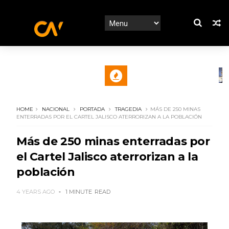
HOME
NACIONAL
PORTADA
TRAGEDIA
MÁS DE 250 MINAS
ENTERRADAS POR EL CARTEL JALISCO ATERRORIZAN A LA POBLACIÓN
Más de 250 minas enterradas por
el Cartel Jalisco aterrorizan a la
población
4 YEARS AGO
1 MINUTE
READ