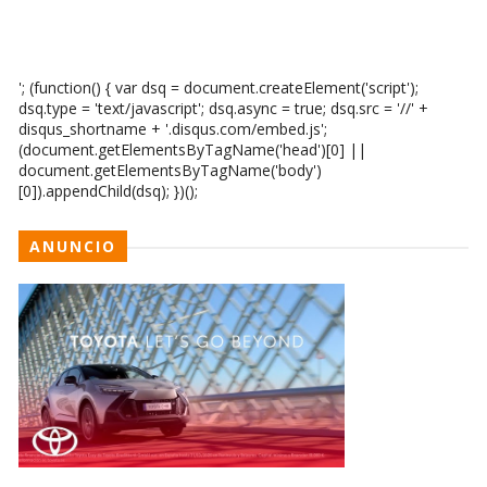
'; (function() { var dsq = document.createElement('script');
dsq.type = 'text/javascript'; dsq.async = true; dsq.src = '//' +
disqus_shortname + '.disqus.com/embed.js';
(document.getElementsByTagName('head')[0] ||
document.getElementsByTagName('body')
[0]).appendChild(dsq); })();
ANUNCIO