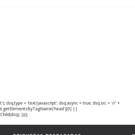
); dsq.type = 'text/javascript'; dsq.async = true; dsq.src = '//' +
nt.getElementsByTagName('head')[0] ||
ld(dsq); })();