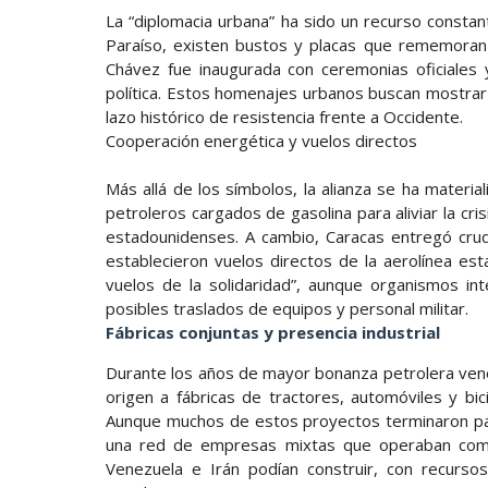
La “diplomacia urbana” ha sido un recurso constan
Paraíso, existen bustos y placas que rememoran l
Chávez fue inaugurada con ceremonias oficiales
política. Estos homenajes urbanos buscan mostrar q
lazo histórico de resistencia frente a Occidente.
Cooperación energética y vuelos directos
Más allá de los símbolos, la alianza se ha materi
petroleros cargados de gasolina para aliviar la cr
estadounidenses. A cambio, Caracas entregó cru
establecieron vuelos directos de la aerolínea es
vuelos de la solidaridad”, aunque organismos int
posibles traslados de equipos y personal militar.
Fábricas conjuntas y presencia industrial
Durante los años de mayor bonanza petrolera vene
origen a fábricas de tractores, automóviles y bic
Aunque muchos de estos proyectos terminaron para
una red de empresas mixtas que operaban como 
Venezuela e Irán podían construir, con recursos