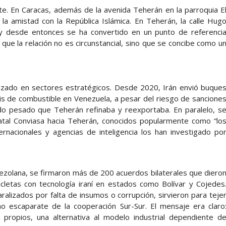
te. En Caracas, además de la avenida Teherán en la parroquia E
a amistad con la República Islámica. En Teherán, la calle Hug
 y desde entonces se ha convertido en un punto de referenci
ue la relación no es circunstancial, sino que se concibe como u
alizado en sectores estratégicos. Desde 2020, Irán envió buque
isis de combustible en Venezuela, a pesar del riesgo de sancione
do pesado que Teherán refinaba y reexportaba. En paralelo, s
tatal Conviasa hacia Teherán, conocidos popularmente como “lo
ernacionales y agencias de inteligencia los han investigado po
zolana, se firmaron más de 200 acuerdos bilaterales que diero
icletas con tecnología iraní en estados como Bolívar y Cojedes
lizados por falta de insumos o corrupción, sirvieron para teje
escaparate de la cooperación Sur-Sur. El mensaje era claro
 propios, una alternativa al modelo industrial dependiente d